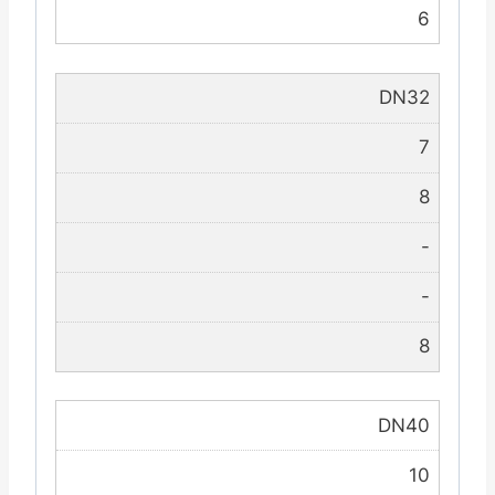
6
DN32
7
8
-
-
8
DN40
10