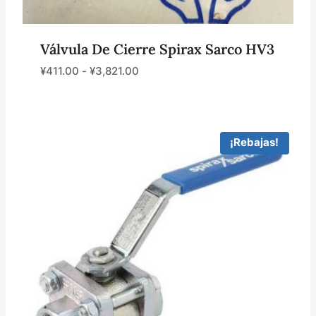
Válvula De Cierre Spirax Sarco HV3
¥
411.00
-
¥
3,821.00
¡Rebajas!