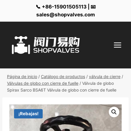
📞 +86-15901505113 | 📧
sales@shopvalves.com
Ir
al
contenido
Página de inicio
/
Catálogo de productos
/
válvula de cierre
/
Válvulas de globo con cierre de fuelle
/
Válvula de globo
Spirax Sarco BSA6T Válvula de globo con cierre de fuelle
¡Rebajas!