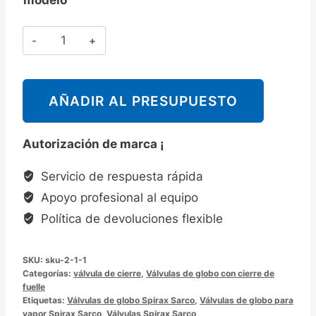
Cantidad
斯
派
莎
AÑADIR AL PRESUPUESTO
克
Spirax
Autorización de marca ¡
Sarco
BSA6T
Servicio de respuesta rápida
截
Apoyo profesional al equipo
止
Política de devoluciones flexible
阀
波
SKU:
sku-2-1-1
纹
Categorías:
válvula de cierre
,
Válvulas de globo con cierre de
管
fuelle
Etiquetas:
密
Válvulas de globo Spirax Sarco
,
Válvulas de globo para
vapor Spirax Sarco
,
Válvulas Spirax Sarco