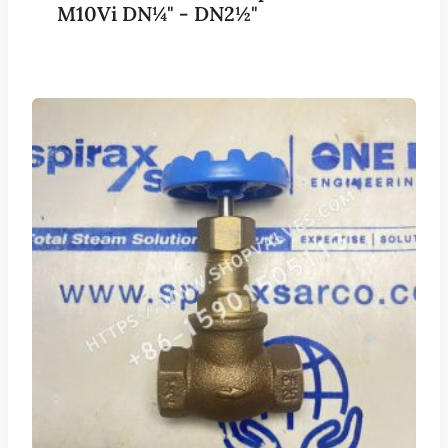
M10Vi DN¼" - DN2½"