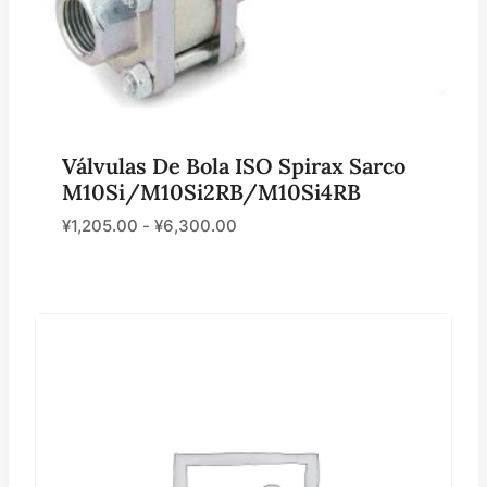
Válvulas De Bola ISO Spirax Sarco
M10Si/M10Si2RB/M10Si4RB
¥
1,205.00
-
¥
6,300.00