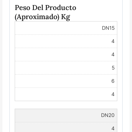
Peso Del Producto
(aproximado) Kg
DN15
4
4
5
6
4
DN20
4