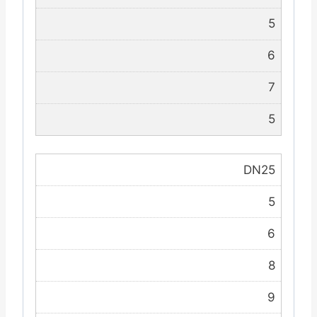
5
6
7
5
DN25
5
6
8
9