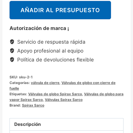
莎
AÑADIR AL PRESUPUESTO
克
Spirax
Autorización de marca ¡
Sarco
BSA1T/BSA2T/BSA2-
Servicio de respuesta rápida
BD
Apoyo profesional al equipo
截
Política de devoluciones flexible
止
阀
SKU:
sku-2-1
波
Categorías:
válvula de cierre
,
Válvulas de globo con cierre de
纹
fuelle
Etiquetas:
管
Válvulas de globo Spirax Sarco
,
Válvulas de globo para
vapor Spirax Sarco
,
Válvulas Spirax Sarco
密
Brand:
Spirax Sarco
封
截
Descripción
止