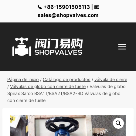
📞 +86-15901505113 | 📧
sales@shopvalves.com
Ir
al
contenido
Página de inicio
/
Catálogo de productos
/
válvula de cierre
/
Válvulas de globo con cierre de fuelle
/
Válvulas de globo
Spirax Sarco BSA1T/BSA2T/BSA2-BD Válvulas de globo
con cierre de fuelle