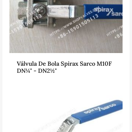
Válvula De Bola Spirax Sarco M10F
DN¼" - DN2½"