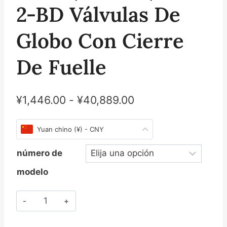
2-BD Válvulas De
Globo Con Cierre
De Fuelle
¥
1,446.00
-
¥
40,889.00
Yuan chino (¥) - CNY
número de
modelo
Cantidad
斯
派