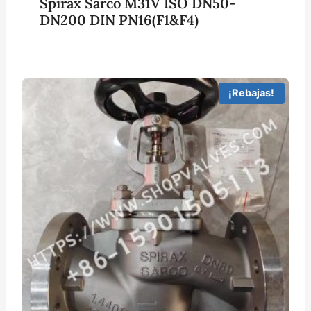
Spirax Sarco M31V ISO DN50-
DN200 DIN PN16(F1&F4)
¡Rebajas!