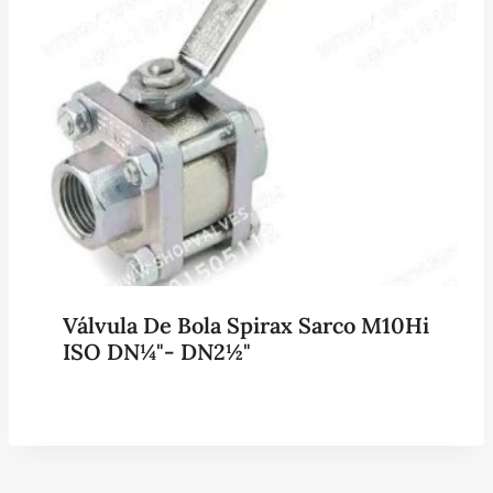
Válvula De Bola Spirax Sarco M10Hi
ISO DN¼"- DN2½"