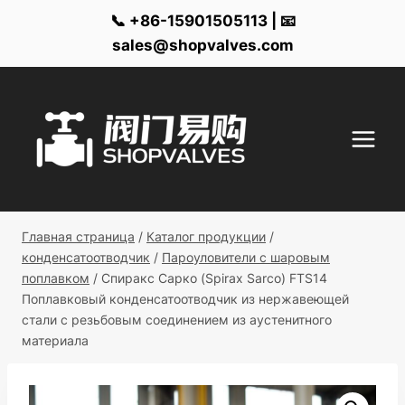
📞 +86-15901505113 | 📧
sales@shopvalves.com
Перейти
к
контенту
Главная страница
/
Каталог продукции
/
конденсатоотводчик
/
Пароуловители с шаровым
поплавком
/
Спиракс Сарко (Spirax Sarco) FTS14
Поплавковый конденсатоотводчик из нержавеющей
стали с резьбовым соединением из аустенитного
материала