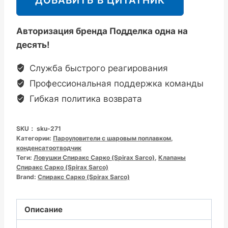
Spirax
Sarco
Авторизация бренда Подделка одна на
FTS14
десять!
奥
氏
Служба быстрого реагирования
体
Профессиональная поддержка команды
材
Гибкая политика возврата
质
不
SKU：
sku-271
锈
Категории:
Пароуловители с шаровым поплавком
,
钢
конденсатоотводчик
Теги:
Ловушки Спиракс Сарко (Spirax Sarco)
浮
,
Клапаны
Спиракс Сарко (Spirax Sarco)
球
Brand:
Спиракс Сарко (Spirax Sarco)
蒸
汽
Описание
疏
水