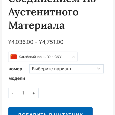
Аустенитного
Материала
¥
4,036.00
-
¥
4,751.00
Китайский юань (¥) - CNY
номер
модели
斯
派
莎
克
ДОБАВИТЬ В ЦИТАТНИК